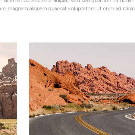
r sit amet consectetur adipisci velit sed quia non numqu
olore magnam aliquam quaerat voluptatem ut enim ad mini