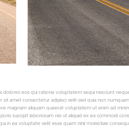
 dolores eos qui ratione voluptatem sequi nesciunt nequ
r sit amet consectetur adipisci velit sed quia non numqu
olore magnam aliquam quaerat voluptatem ut enim ad mini
poris suscipit laboriosam nisi ut aliquid ex ea commodi co
i in ea voluptate velit esse quam nihil molestiae consequa