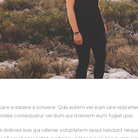
cliccare e iniziare a scrivere. Quis autem vel eum iure repreh
lestiae consequatur vel illum qui dolorem eum fugiat quo.
 dolores eos qui ratione voluptatem sequi nesciunt nequ