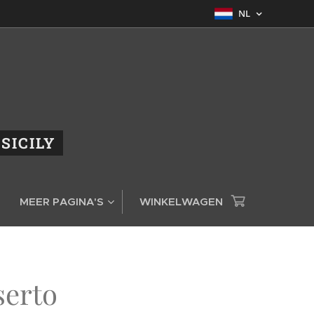
NL
ASICILY
MEER PAGINA'S
WINKELWAGEN
serto