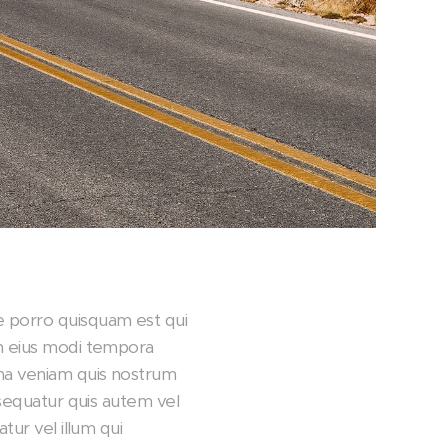
e porro quisquam est qui
am eius modi tempora
ma veniam quis nostrum
nsequatur quis autem vel
tur vel illum qui