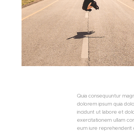
Quia consequuntur magni
dolorem ipsum quia dolo
incidunt ut labore et d
exercitationem ullam cor
eum iure reprehenderit qu