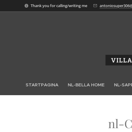
Thank you for calling/writing me
antoniosuper306@l
VILL
STARTPAGINA
NL-BELLA HOME
NL-SAP
nl-C