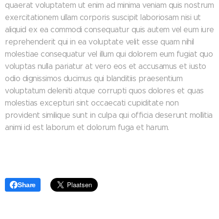
quaerat voluptatem ut enim ad minima veniam quis nostrum
exercitationem ullam corporis suscipit laboriosam nisi ut
aliquid ex ea commodi consequatur quis autem vel eum iure
reprehenderit qui in ea voluptate velit esse quam nihil
molestiae consequatur vel illum qui dolorem eum fugiat quo
voluptas nulla pariatur at vero eos et accusamus et iusto
odio dignissimos ducimus qui blanditiis praesentium
voluptatum deleniti atque corrupti quos dolores et quas
molestias excepturi sint occaecati cupiditate non
provident similique sunt in culpa qui officia deserunt mollitia
animi id est laborum et dolorum fuga et harum.
Share