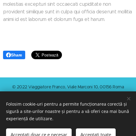
molestias excepturi sint occaecati cupiditate non
provident similique sunt in culpa qui officia deserunt mollitia
animi id est laborum et dolorum fuga et harum.
Share
© 2022 Viaggiatore Franco, Viale Marconi 10, 00156 Roma
Cookie-uri
Folosim cookie-uri pentru a permite funcționarea corectă și
Selectează
sigură a site-urilor noastre și pentru a vă oferi cea mai bună
Italiano
Français
Norsk
English
Español
Dansk
experiență de utilizare.
Nederlands
Svenska
Magyar
Polski
Română
Slovenski
Suomi
Ελληνικά
Türkçe
Български
Русский
Українська
Acceptați doar ce e necesar
Acceptați toate