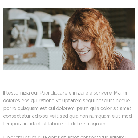
Il testo inizia qui. Puoi cliccare e iniziare a scrivere. Magni
dolores eos qui ratione voluptatem sequi nesciunt neque
porro quisquam est qui dolorem ipsum quia dolor sit amet
consectetur adipisci velit sed quia non numquam eius modi
tempora incidunt ut labore et dolore magnam.
Dolorem ipsum quia dolor sit amet consectetur adipisci