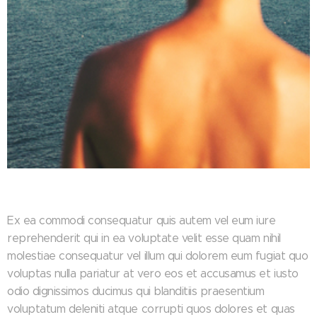
Ex ea commodi consequatur quis autem vel eum iure
reprehenderit qui in ea voluptate velit esse quam nihil
molestiae consequatur vel illum qui dolorem eum fugiat quo
voluptas nulla pariatur at vero eos et accusamus et iusto
odio dignissimos ducimus qui blanditiis praesentium
voluptatum deleniti atque corrupti quos dolores et quas