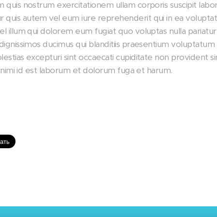
quis nostrum exercitationem ullam corporis suscipit labori
uis autem vel eum iure reprehenderit qui in ea voluptate
l illum qui dolorem eum fugiat quo voluptas nulla pariatur
dignissimos ducimus qui blanditiis praesentium voluptatum 
stias excepturi sint occaecati cupiditate non provident sim
a animi id est laborum et dolorum fuga et harum.