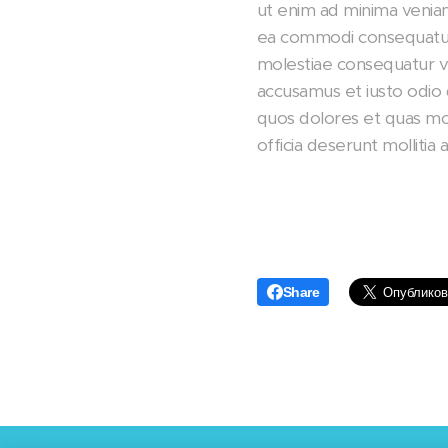
ut enim ad minima veniam 
ea commodi consequatur q
molestiae consequatur ve
accusamus et iusto odio 
quos dolores et quas mole
officia deserunt molliti
Share