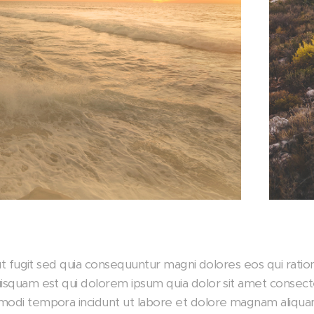
aut fugit sed quia consequuntur magni dolores eos qui rati
squam est qui dolorem ipsum quia dolor sit amet consectet
modi tempora incidunt ut labore et dolore magnam aliqu