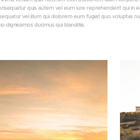
nsequatur quis autem vel eum iure reprehenderit qui in ea
sequatur vel illum qui dolorem eum fugiat quo voluptas nul
o dignissimos ducimus qui blanditiis.