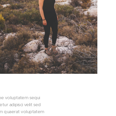
one voluptatem sequi
ur adipisci velit sed
am quaerat voluptatem