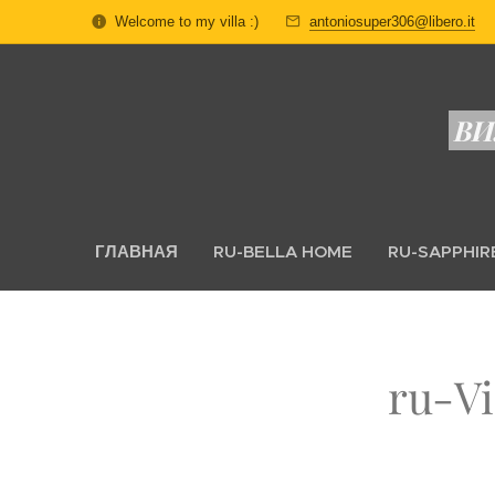
Welcome to my villa :)
antoniosuper306@libero.it
ВИ
ГЛАВНАЯ
RU-BELLA HOME
RU-SAPPHIR
ru-Vi