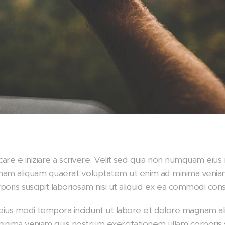
cliccare e iniziare a scrivere. Velit sed quia non numquam ei
nam aliquam quaerat voluptatem ut enim ad minima venia
oris suscipit laboriosam nisi ut aliquid ex ea commodi con
ius modi tempora incidunt ut labore et dolore magnam a
nima veniam quis nostrum exercitationem ullam corporis su