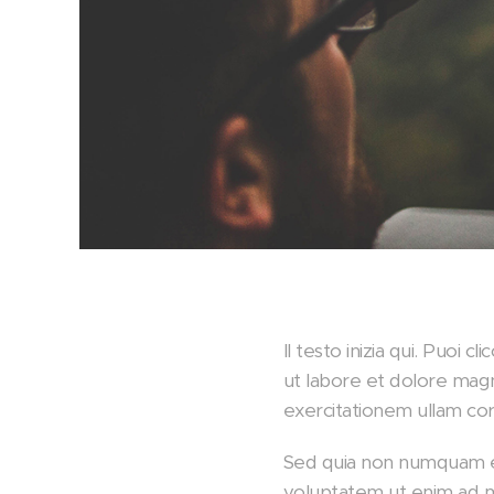
Il testo inizia qui. Puoi 
ut labore et dolore mag
exercitationem ullam corp
Sed quia non numquam e
voluptatem ut enim ad mi