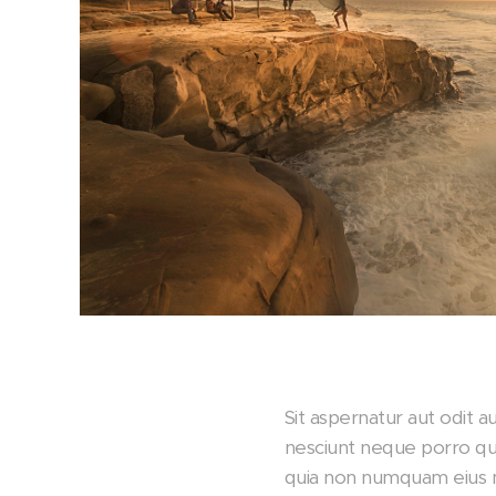
Sit aspernatur aut odit 
nesciunt neque porro qui
quia non numquam eius 