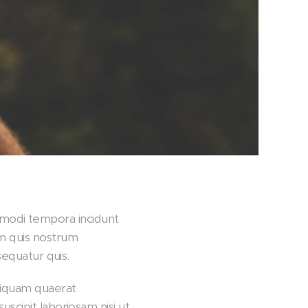
us modi tempora incidunt
m quis nostrum
sequatur quis.
liquam quaerat
scipit laboriosam nisi ut