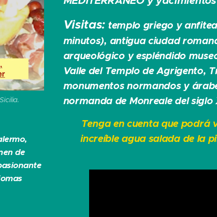
MEDITERRÁNEO y yacimientos 
Visitas:
templo griego y anfiteat
minutos), antigua ciudad romana 
arqueológico y espléndido museo
Valle del Templo de Agrigento, T
monumentos normandos y árabes 
normanda de Monreale del siglo 
icilia.
Tenga en cuenta que podrá v
increíble agua salada de la p
alermo,
enen de
pasionante
diomas