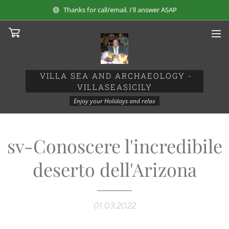
Thanks for call/email. I'll answer ASAP
VILLA SEA AND ARCHAEOLOGY
-
VILLASEASICILY
Enjoy your Holidays and relax
sv-Conoscere l'incredibile
deserto dell'Arizona
01.03.2022