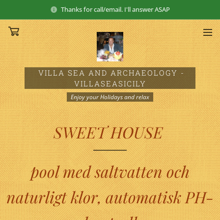
Thanks for call/email. I'll answer ASAP
VILLA SEA AND ARCHAEOLOGY
-
VILLASEASICILY
Enjoy your Holidays and relax
SWEET HOUSE
pool med saltvatten och
naturligt klor, automatisk PH-