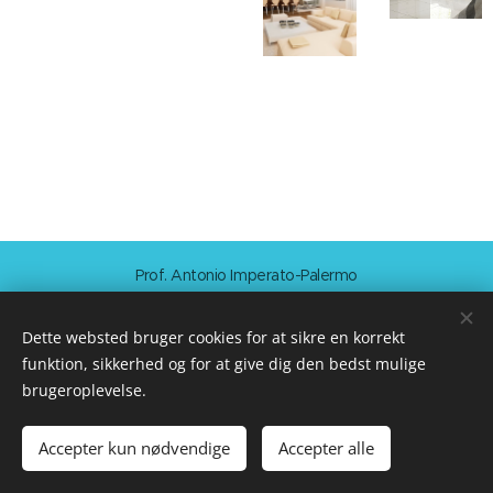
Prof. Antonio Imperato-Palermo
Cookies
Dette websted bruger cookies for at sikre en korrekt
Sprog
funktion, sikkerhed og for at give dig den bedst mulige
Italiano
Français
Norsk
English
Español
Dansk
brugeroplevelse.
Nederlands
Svenska
Magyar
Polski
Română
Slovenski
Suomi
Ελληνικά
Türkçe
Български
Русский
Українська
Accepter kun nødvendige
Accepter alle
Deutsch