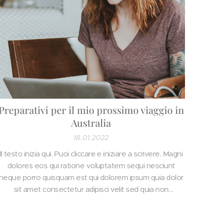
Preparativi per il mio prossimo viaggio in
Australia
18.01.2022
Il testo inizia qui. Puoi cliccare e iniziare a scrivere. Magni
dolores eos qui ratione voluptatem sequi nesciunt
neque porro quisquam est qui dolorem ipsum quia dolor
sit amet consectetur adipisci velit sed quia non
numquam eius modi tempora incidunt ut labore et
dolore magnam.