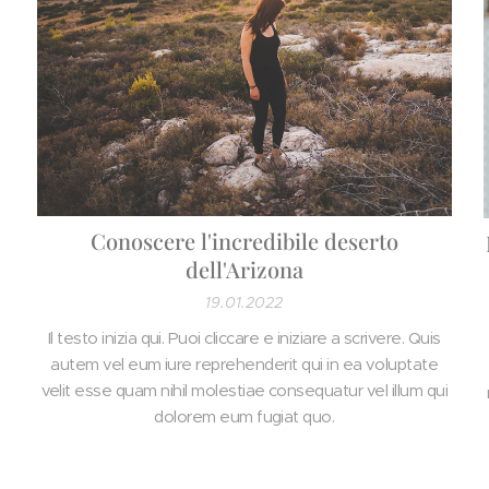
a
Conoscere l'incredibile deserto
dell'Arizona
19.01.2022
Il testo inizia qui. Puoi cliccare e iniziare a scrivere. Quis
autem vel eum iure reprehenderit qui in ea voluptate
velit esse quam nihil molestiae consequatur vel illum qui
dolorem eum fugiat quo.