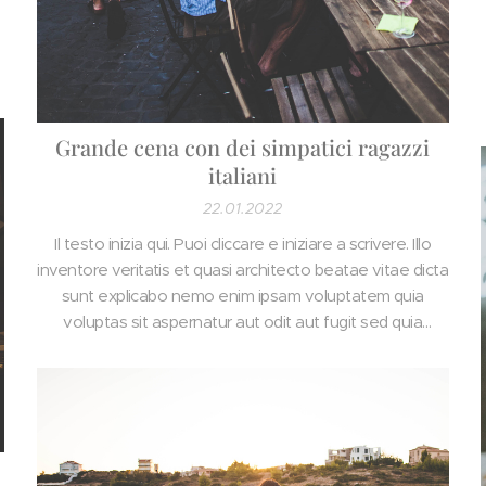
Grande cena con dei simpatici ragazzi
italiani
22.01.2022
​Il testo inizia qui. Puoi cliccare e iniziare a scrivere. Illo
inventore veritatis et quasi architecto beatae vitae dicta
sunt explicabo nemo enim ipsam voluptatem quia
voluptas sit aspernatur aut odit aut fugit sed quia
consequuntur magni dolores eos qui ratione
voluptatem sequi.