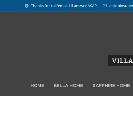
Thanks for call/email. I'll answer ASAP
antoniosuper
VILLA
HOME
BELLA HOME
SAPPHIRE HOME