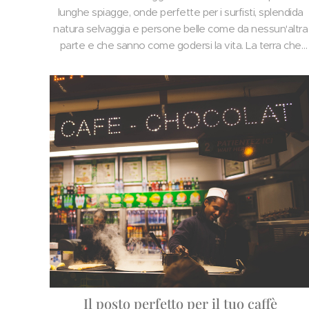
lunghe spiagge, onde perfette per i surfisti, splendida
natura selvaggia e persone belle come da nessun'altra
parte e che sanno come godersi la vita. La terra che
sono felice di chiamare casa mia.
Il posto perfetto per il tuo caffè