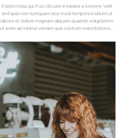
Il testo inizia qui. Puoi cliccare e iniziare a scrivere. Velit
sed quia non numquam eius modi tempora incidunt ut
labore et dolore magnam aliquam quaerat voluptatem
ut enim ad minima veniam quis nostrum exercitationem
ullam corporis suscipit laboriosam nisi ut aliquid ex ea
commodi consequatur quis.